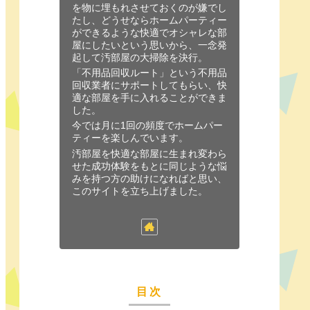
を物に埋もれさせておくのが嫌でし
たし、どうせならホームパーティー
ができるような快適でオシャレな部
屋にしたいという思いから、一念発
起して汚部屋の大掃除を決行。
「不用品回収ルート」という不用品
回収業者にサポートしてもらい、快
適な部屋を手に入れることができま
した。
今では月に1回の頻度でホームパー
ティーを楽しんでいます。
汚部屋を快適な部屋に生まれ変わら
せた成功体験をもとに同じような悩
みを持つ方の助けになればと思い、
このサイトを立ち上げました。
目次